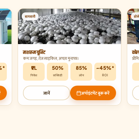
बागवानी
प्रो
मशरूम यूनिट
कोल
कम जगह, तेज़ साइकिल, अच्छा मुनाफ़ा।
प्री
%*
₹9L
50%
85%
~45%*
निवेश
सब्सिडी
लोन
ROI
ं
जानें
अपॉइंटमेंट बुक करें