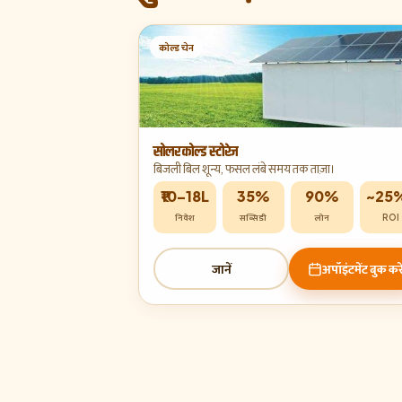
कोल्ड चेन
सोलर कोल्ड स्टोरेज
बिजली बिल शून्य, फसल लंबे समय तक ताज़ा।
₹10–18L
35%
90%
~25
निवेश
सब्सिडी
लोन
ROI
जानें
अपॉइंटमेंट बुक करे