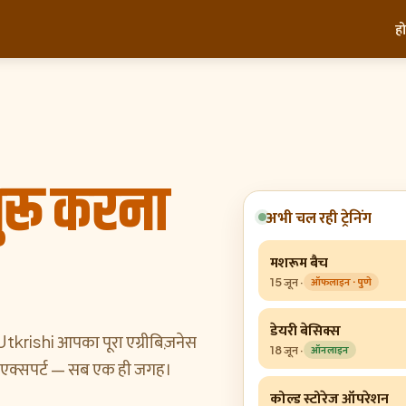
ह
ुरू करना
अभी चल रही ट्रेनिंग
मशरूम बैच
15 जून
·
ऑफलाइन
· पुणे
डेयरी बेसिक्स
krishi आपका पूरा एग्रीबिज़नेस
18 जून
·
ऑनलाइन
र एक्सपर्ट — सब एक ही जगह।
कोल्ड स्टोरेज ऑपरेशन