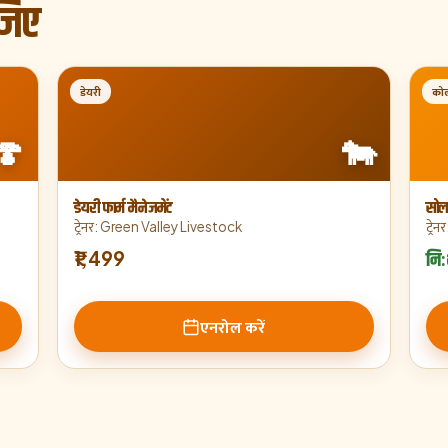
जिए
डेयरी
कोल
🍄
🐄
डेयरी फार्म मैनेजमेंट
सोल
ट्रेनर
:
Green Valley Livestock
ट्रेनर
₹1,499
निः
एनरोल करें