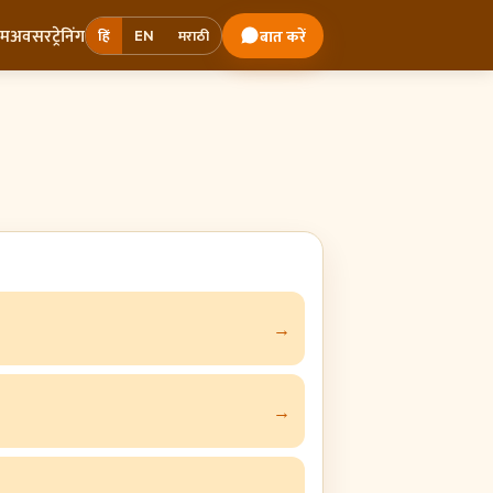
ोम
अवसर
ट्रेनिंग
बात करें
हिं
EN
मराठी
→
→