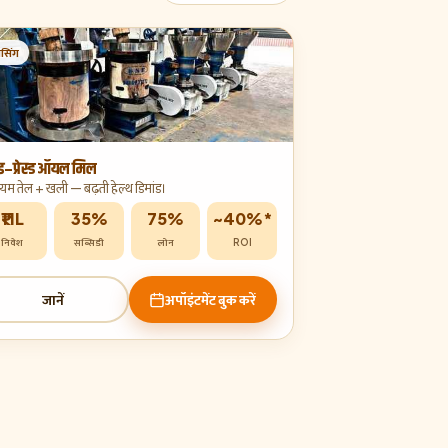
सेसिंग
्ड-प्रेस्ड ऑयल मिल
मियम तेल + खली — बढ़ती हेल्थ डिमांड।
₹11L
35%
75%
~40%*
निवेश
सब्सिडी
लोन
ROI
जानें
अपॉइंटमेंट बुक करें